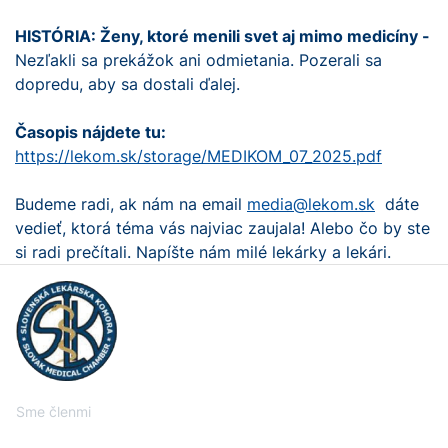
HISTÓRIA: Ženy, ktoré menili svet aj mimo medicíny -
Nezľakli sa prekážok ani odmietania. Pozerali sa
dopredu, aby sa dostali ďalej.
Časopis nájdete tu:
https://lekom.sk/storage/MEDIKOM_07_2025.pdf
Budeme radi, ak nám na email
media@lekom.sk
dáte
vedieť, ktorá téma vás najviac zaujala! Alebo čo by ste
si radi prečítali. Napíšte nám milé lekárky a lekári.
Sme členmi