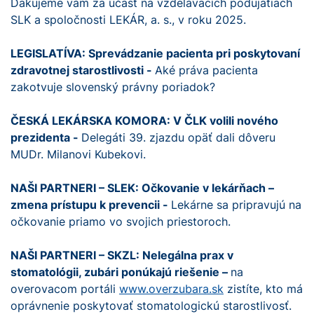
Ďakujeme vám za účasť na vzdelávacích podujatiach
SLK a spoločnosti LEKÁR, a. s., v roku 2025.
LEGISLATÍVA: Sprevádzanie pacienta pri poskytovaní
zdravotnej starostlivosti -
Aké práva pacienta
zakotvuje slovenský právny poriadok?
ČESKÁ LEKÁRSKA KOMORA: V ČLK volili nového
prezidenta -
Delegáti 39. zjazdu opäť dali dôveru
MUDr. Milanovi Kubekovi.
NAŠI PARTNERI – SLEK: Očkovanie v lekárňach –
zmena prístupu k prevencii -
Lekárne sa pripravujú na
očkovanie priamo vo svojich priestoroch.
NAŠI PARTNERI – SKZL: Nelegálna prax v
stomatológii, zubári ponúkajú riešenie –
na
overovacom portáli
www.overzubara.sk
zistíte, kto má
oprávnenie poskytovať stomatologickú starostlivosť.