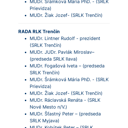
MUDr. Šrámková Mária PhD. - (SRLK
Prievidza)
MUDr. Žiak Jozef- (SRLK Trenčín)
RADA RLK Trenčín
MUDr. Lintner Rudolf - prezident
(SRLK Trenčín)
MUDr. JUDr. Pavlák Miroslav–
(predseda SRLK Ilava)
MUDr. Fogašová Iveta – (predseda
SRLK Trenčín)
MUDr. Šrámková Mária PhD. - (SRLK
Prievidza)
MUDr. Žiak Jozef- (SRLK Trenčín)
MUDr. Ráclavská Renáta - (SRLK
Nové Mesto n/V.)
MUDr. Šťastný Peter – (predseda
SRLK Myjava)
MUDr. Kohútek Peter – (SRLK