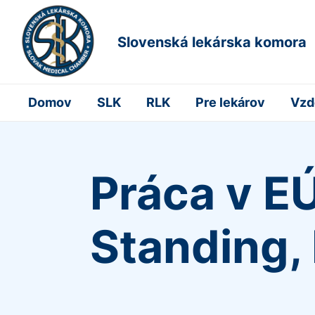
Slovenská lekárska komora
Domov
SLK
RLK
Pre lekárov
Vzd
Práca v EÚ
Standing,