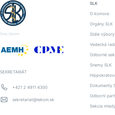
SLK
O komore
Orgány SLK
Sme členmi
Stále výbory
Vedecká rad
Odborné sek
Snemy SLK
SEKRETARIÁT
Hippokratov
Dokumenty 
+421 2 4911 4300
Odborní part
sekretariat@lekom.sk
Sekcia mlad