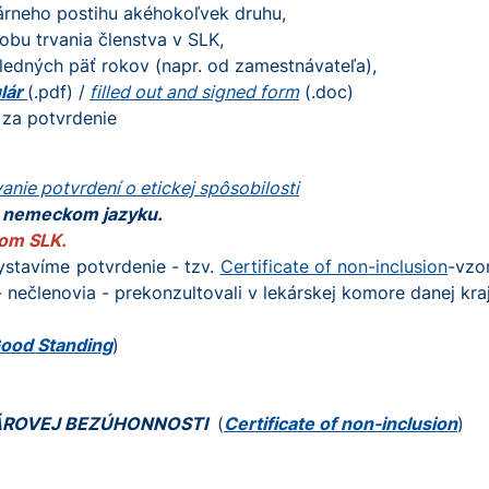
inárneho postihu akéhokoľvek druhu,
obu trvania členstva v SLK,
ledných päť rokov (napr. od zamestnávateľa),
lár
(.pdf) /
filled out and signed form
(.doc)
 za potvrdenie
nie potvrdení o etickej spôsobilosti
a nemeckom jazyku.
nom SLK.
ystavíme potvrdenie - tzv.
Certificate of non-inclusion
-vzo
 nečlenovia - prekonzultovali v lekárskej komore danej kraj
Good Standing
)
KÁROVEJ BEZÚHONNOSTI
(
Certificate of non-inclusion