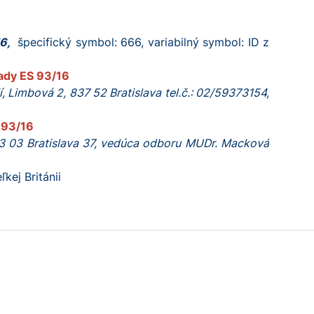
56,
špecifický symbol: 666, variabilný symbol: ID z
Rady ES 93/16
, Limbová 2, 837 52 Bratislava tel.č.: 02/59373154,
S 93/16
33 03 Bratislava 37, vedúca odboru MUDr. Macková
kej Británii