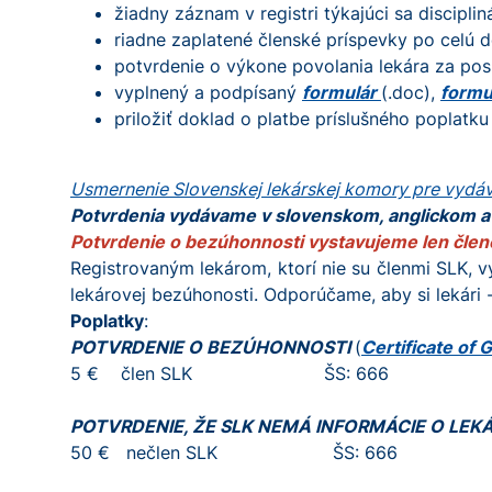
žiadny záznam v registri týkajúci sa discipl
riadne zaplatené členské príspevky po celú d
potvrdenie o výkone povolania lekára za pos
vyplnený a podpísaný
formulár
(.doc),
formu
priložiť doklad o platbe príslušného poplatku
Usmernenie Slovenskej lekárskej komory pre vydáva
Potvrdenia vydávame v slovenskom, anglickom 
Potvrdenie o bezúhonnosti vystavujeme len čle
Registrovaným lekárom, ktorí nie su členmi SLK, v
lekárovej bezúhonosti. Odporúčame, aby si lekári -
Poplatky
:
POTVRDENIE O BEZÚHONNOSTI
(
Certificate of 
5 € člen SLK ŠS: 666
POTVRDENIE, ŽE SLK NEMÁ INFORMÁCIE O LE
50 € nečlen SLK ŠS: 666