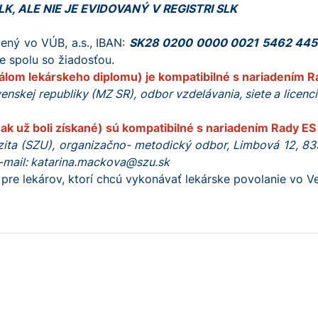
, ALE NIE JE EVIDOVANÝ V REGISTRI SLK
ený vo VÚB, a.s., IBAN:
SK28 0200 0000 0021 5462 44
te spolu so žiadosťou.
nálom lekárskeho diplomu) je kompatibilné s nariadením 
nskej republiky (MZ SR), odbor vzdelávania, siete a licencií
 (ak už boli získané) sú kompatibilné s nariadením Rady E
zita (SZU), organizačno- metodický odbor, Limbová 12, 8
e-mail: katarina.mackova@szu.sk
 pre lekárov, ktorí chcú vykonávať lekárske povolanie vo Veľ