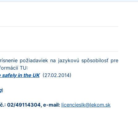
rísnenie požiadaviek na jazykovú spôsobilosť pre
formácií TU:
 safely in the UK
(27.02.2014)
g
)
. č.: 02/49114304, e-mail:
licencieslk@lekom.sk