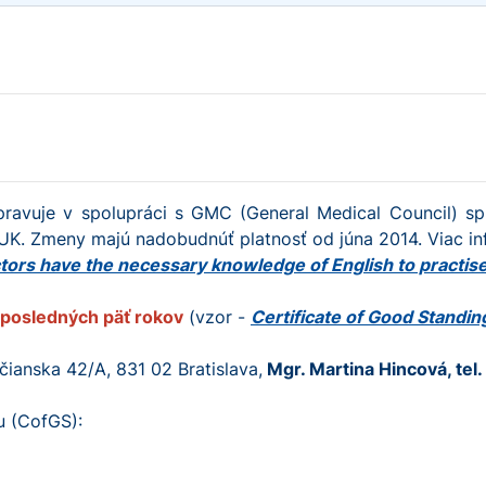
pravuje v spolupráci s GMC (General Medical Council) sp
 UK. Zmeny majú nadobudnúť platnosť od júna 2014. Viac in
ctors have the necessary knowledge of English to practise
a posledných päť rokov
(vzor -
Certificate of Good Standin
ianska 42/A, 831 02 Bratislava,
Mgr. Martina Hincová, tel
u (CofGS):