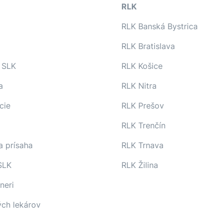
RLK
RLK Banská Bystrica
RLK Bratislava
 SLK
RLK Košice
a
RLK Nitra
cie
RLK Prešov
RLK Trenčín
a prísaha
RLK Trnava
SLK
RLK Žilina
neri
ých lekárov