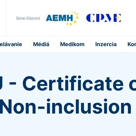
Sme členmi
elávanie
Médiá
Medikom
Inzercia
Ko
 - Certificate
 Non-inclusion