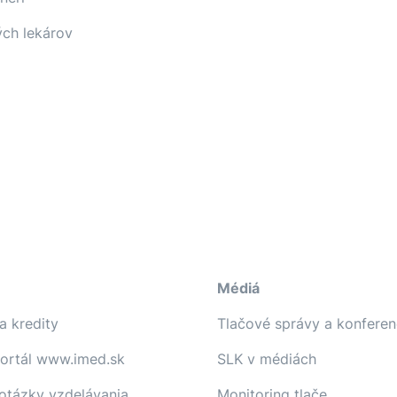
ých lekárov
Médiá
a kredity
Tlačové správy a konferen
portál www.imed.sk
SLK v médiách
 otázky vzdelávania
Monitoring tlače