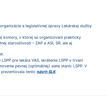
rganizácie a legislatívnej úpravy Lekárskej služby
j komory, v ktorej sú organizovaní prakticky
ej starostlivosti – ZAP a ASL SR, ale aj
PP.
LSPP pre lekára VAS, skrátenie LSPP v trvaní
ovenie pevnej (optimálnej) siete staníc LSPP. V
 prezentovala tento
návrh SLK
.