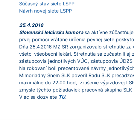
Súčasný stav siete LSPP
Návrh novej siete LSPP
25.4.2016
Slovenská lekárska komora
sa aktívne zúčastňuje 
prvej pomoci vrátane určenia pevnej siete poskyt
Dňa 25.4.2016 MZ SR zorganizovalo stretnutie za ú
všetci všeobecní lekári. Stretnutia sa zúčastnili 
zástupcovia jednotlivých VÚC, zástupcovia ÚDZS 
Na rokovaní boli prezentované návrhy jednotlivý
Mimoriadny Snem SLK poveril Radu SLK presadzova
maximálne do 22:00 hod, zrušenie výjazdovej LSPP
zmysle týchto požiadaviek pracovná skupina SLK 
Viac sa dozviete
TU
.