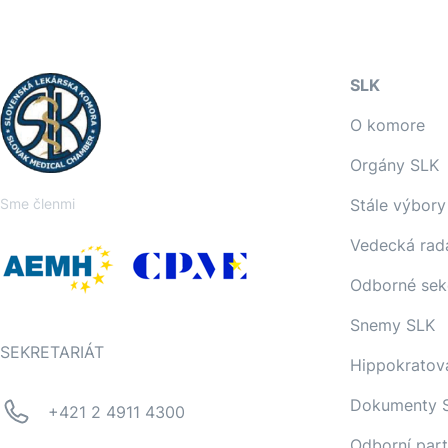
SLK
O komore
Orgány SLK
Sme členmi
Stále výbory
Vedecká rad
Odborné sek
Snemy SLK
SEKRETARIÁT
Hippokratov
Dokumenty 
+421 2 4911 4300
Odborní part