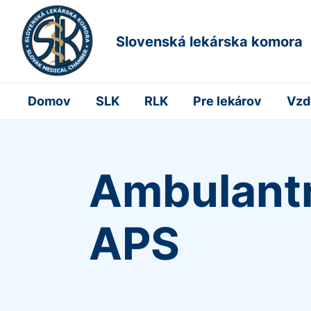
Slovenská lekárska komora
Domov
SLK
RLK
Pre lekárov
Vzd
Ambulantn
APS