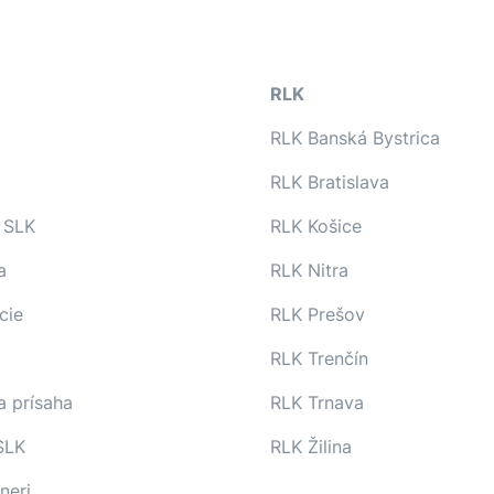
RLK
RLK Banská Bystrica
RLK Bratislava
 SLK
RLK Košice
a
RLK Nitra
cie
RLK Prešov
RLK Trenčín
a prísaha
RLK Trnava
SLK
RLK Žilina
neri