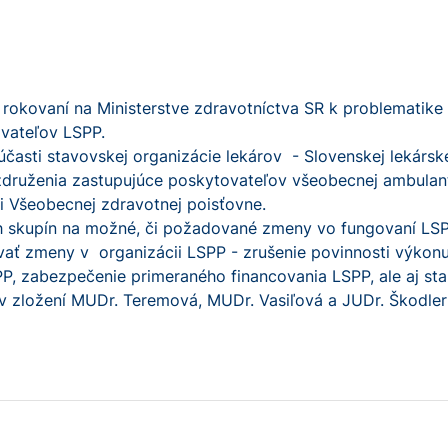
rokovaní na Ministerstve zdravotníctva SR k problematike o
ovateľov LSPP.
časti stavovskej organizácie lekárov - Slovenskej lekárske
aj združenia zastupujúce poskytovateľov všeobecnej ambulantn
i Všeobecnej zdravotnej poisťovne.
ch skupín na možné, či požadované zmeny vo fungovaní LS
ť zmeny v organizácii LSPP - zrušenie povinnosti výkonu 
, zabezpečenie primeraného financovania LSPP, ale aj stan
v zložení MUDr. Teremová, MUDr. Vasiľová a JUDr. Škodler