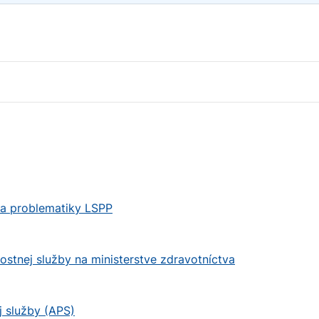
nia problematiky LSPP
stnej služby na ministerstve zdravotníctva
j služby (APS)