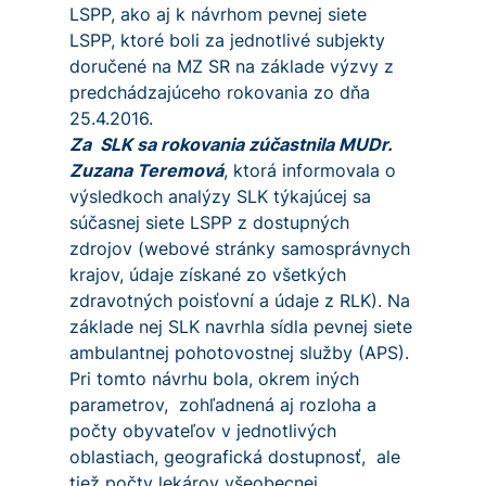
LSPP, ako aj k návrhom pevnej siete
LSPP, ktoré boli za jednotlivé subjekty
doručené na MZ SR na základe výzvy z
predchádzajúceho rokovania zo dňa
25.4.2016.
Za SLK sa rokovania zúčastnila MUDr.
Zuzana Teremová
, ktorá informovala o
výsledkoch analýzy SLK týkajúcej sa
súčasnej siete LSPP z dostupných
zdrojov (webové stránky samosprávnych
krajov, údaje získané zo všetkých
zdravotných poisťovní a údaje z RLK). Na
základe nej SLK navrhla sídla pevnej siete
ambulantnej pohotovostnej služby (APS).
Pri tomto návrhu bola, okrem iných
parametrov, zohľadnená aj rozloha a
počty obyvateľov v jednotlivých
oblastiach, geografická dostupnosť, ale
tiež počty lekárov všeobecnej