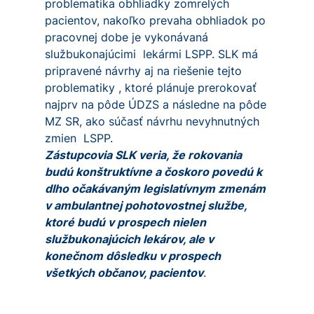
problematika obhliadky zomrelých
pacientov, nakoľko prevaha obhliadok po
pracovnej dobe je vykonávaná
službukonajúcimi lekármi LSPP. SLK má
pripravené návrhy aj na riešenie tejto
problematiky , ktoré plánuje prerokovať
najprv na pôde ÚDZS a následne na pôde
MZ SR, ako súčasť návrhu nevyhnutných
zmien LSPP.
Zástupcovia SLK veria, že rokovania
budú konštruktívne a čoskoro povedú k
dlho očakávaným legislatívnym zmenám
v ambulantnej pohotovostnej službe,
ktoré budú v prospech nielen
službukonajúcich lekárov, ale v
konečnom dôsledku v prospech
všetkých občanov, pacientov
.