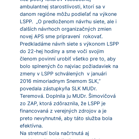
ambulantnej starostlivosti, ktorí sa v
danom regióne môžu podieľať na výkone
LSPP. „O predloženom návrhu siete, ale i
ďalších návrhoch organizačných zmien
novej APS sme pripravení rokovať.
Predkladáme návrh siete s výkonom LSPP
do 22-hej hodiny a sme voči svojim
členom povinní urobiť všetko pre to, aby
bolo splnených čo najviac požiadaviek na
zmeny v LSPP schválených v januári
2016 mimoriadnym Snemom SLK,“
povedala zástupkyňa SLK MUDr.
Teremová. Doplnila ju MUDr. Šimovičová
zo ZAP, ktorá zdôraznila, že LSPP je
financovaná z verejných zdrojov a je
preto nevyhnutné, aby táto služba bola
efektívna.
Na stretnutí bola načrtnutá aj