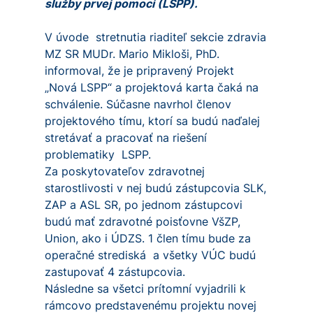
služby prvej pomoci (LSPP).
V úvode stretnutia riaditeľ sekcie zdravia
MZ SR MUDr. Mario Mikloši, PhD.
informoval, že je pripravený Projekt
„Nová LSPP“ a projektová karta čaká na
schválenie. Súčasne navrhol členov
projektového tímu, ktorí sa budú naďalej
stretávať a pracovať na riešení
problematiky LSPP.
Za poskytovateľov zdravotnej
starostlivosti v nej budú zástupcovia SLK,
ZAP a ASL SR, po jednom zástupcovi
budú mať zdravotné poisťovne VšZP,
Union, ako i ÚDZS. 1 člen tímu bude za
operačné strediská a všetky VÚC budú
zastupovať 4 zástupcovia.
Následne sa všetci prítomní vyjadrili k
rámcovo predstavenému projektu novej