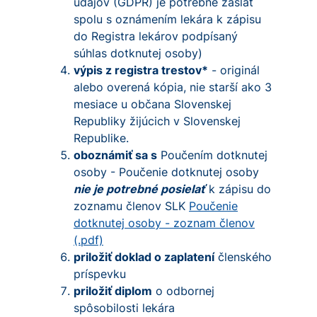
údajov (GDPR) je potrebné zaslať
spolu s oznámením lekára k zápisu
do Registra lekárov podpísaný
súhlas dotknutej osoby)
výpis z registra trestov*
- originál
alebo overená kópia, nie starší ako 3
mesiace u občana Slovenskej
Republiky žijúcich v Slovenskej
Republike.
oboznámiť sa s
Poučením dotknutej
osoby - Poučenie dotknutej osoby
nie je potrebné posielať
k zápisu do
zoznamu členov SLK
Poučenie
dotknutej osoby - zoznam členov
(.pdf)
priložiť doklad o zaplatení
členského
príspevku
priložiť diplom
o odbornej
spôsobilosti lekára