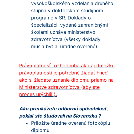
vysokoškolského vzdelania druhého
stupňa v doktorskom študijnom
programe v SR. Doklady o
špecializácii vydané zahraničnými
školami uznáva ministerstvo
zdravotníctva (všetky doklady
musia byť aj úradne overené).
Právoplatnosť rozhodnutia ako aj doložku
právoplatnosti je potrebné žiadať hneď
ako si žiadate uznanie diplomu priamo na
Ministerstve zdravotníctva (aby ste
proces urýchlili).
Ako preukážete odbornú spôsobilosť,
pokiaľ ste študovali na Slovensku ?
Priložíte úradne overenú fotokópiu
diplomu