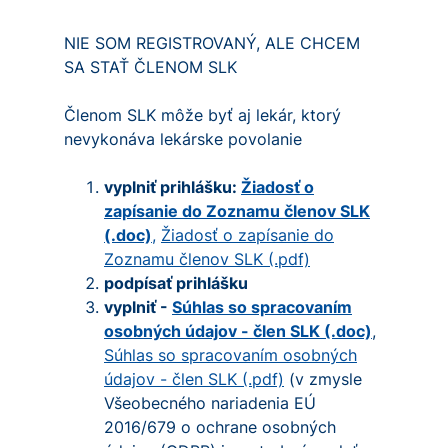
NIE SOM REGISTROVANÝ, ALE CHCEM
SA STAŤ ČLENOM SLK
Členom SLK môže byť aj lekár, ktorý
nevykonáva lekárske povolanie
vyplniť prihlášku:
Žiadosť o
zapísanie do Zoznamu členov SLK
(.doc)
,
Žiadosť o zapísanie do
Zoznamu členov SLK (.pdf)
podpísať prihlášku
vyplniť -
Súhlas so spracovaním
osobných údajov - člen SLK (.doc)
,
Súhlas so spracovaním osobných
údajov - člen SLK (.pdf)
(v zmysle
Všeobecného nariadenia EÚ
2016/679 o ochrane osobných