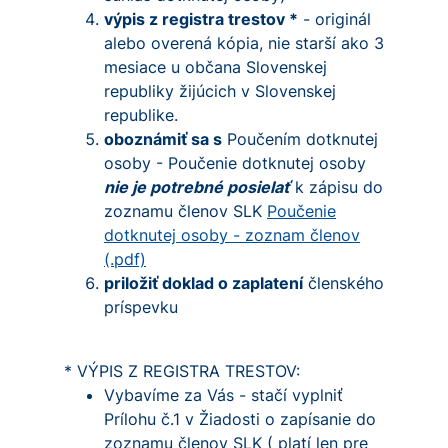
výpis z registra trestov *
- originál
alebo overená kópia, nie starší ako 3
mesiace u občana Slovenskej
republiky žijúcich v Slovenskej
republike.
oboznámiť sa s
Poučením dotknutej
osoby - Poučenie dotknutej osoby
nie je potrebné posielať
k zápisu do
zoznamu členov SLK
Poučenie
dotknutej osoby - zoznam členov
(.pdf)
priložiť doklad o zaplatení
členského
príspevku
* VÝPIS Z REGISTRA TRESTOV:
Vybavíme za Vás - stačí vyplniť
Prílohu č.1 v Žiadosti o zapísanie do
zoznamu členov SLK ( platí len pre