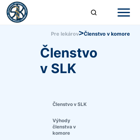
>
Pre lekárov
Členstvo v komore
Členstvo
v SLK
Členstvo v SLK
Výhody
členstva v
komore