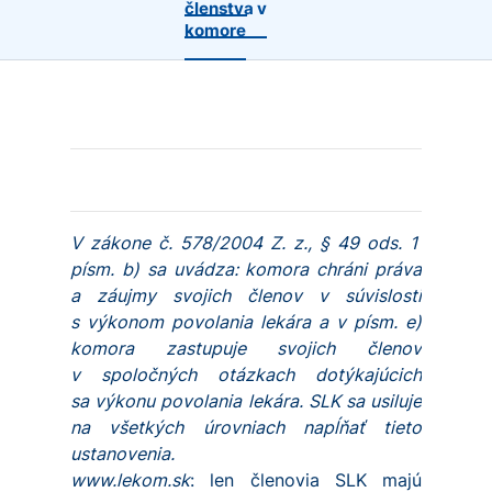
členstva v
komore
V zákone č. 578/2004 Z. z., § 49 ods. 1
písm. b) sa uvádza: komora chráni práva
a záujmy svojich členov v súvislosti
s výkonom povolania lekára a v písm. e)
komora zastupuje svojich členov
v spoločných otázkach dotýkajúcich
sa výkonu povolania lekára. SLK sa usiluje
na všetkých úrovniach napĺňať tieto
ustanovenia.
www.lekom.sk
: len členovia SLK majú