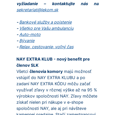
vyžiadanie – kontaktujte nás na
sekretariat@lekom.sk
-
Bankové služby a poistenie
-
Všetko pre Vašu ambulanciu
-
Auto-moto
-
Bývanie
-
Relax, cestovanie, voľný čas
NAY EXTRA KLUB - nový benefit pre
členov SLK
Všetci
členovia komory
majú možnosť
vstúpiť do NAY EXTRA KLUBU a po
zadaní NAY EXTRA KÓDU môžu začať
využívať zľavy v rôznej výške až na 95 %
výrobkov spoločnosti NAY. Zľavy môžete
získať nielen pri nákupe v e-shope
spoločnosti NAY, ale aj pri návšteve
kamennej predajne. Stačí zamestnancovi