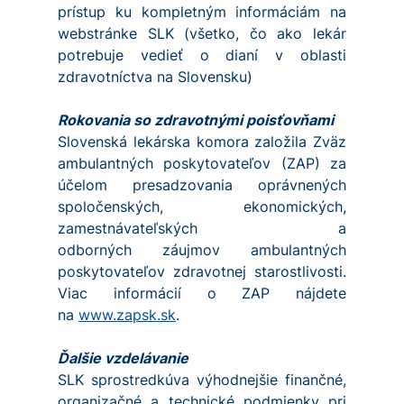
prístup ku kompletným informáciám na
webstránke SLK (všetko, čo ako lekár
potrebuje vedieť o dianí v oblasti
zdravotníctva na Slovensku)
Rokovania so zdravotnými poisťovňami
Slovenská lekárska komora založila Zväz
ambulantných poskytovateľov (ZAP) za
účelom presadzovania oprávnených
spoločenských, ekonomických,
zamestnávateľských a
odborných záujmov ambulantných
poskytovateľov zdravotnej starostlivosti.
Viac informácií o ZAP nájdete
na
www.zapsk.sk
.
Ďalšie vzdelávanie
SLK sprostredkúva výhodnejšie finančné,
organizačné a technické podmienky pri