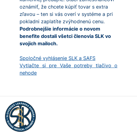
oznámiť, že chcete kúpiť tovar s extra
zľavou – ten si vás overí v systéme a pri
pokladni zaplatíte zvýhodnenú cenu.
Podrobnejšie informácie o novom
benefite dostali všetci členovia SLK vo
svojich mailoch.
Spoločné vyhlásenie SLK a SAFS
Vytlačte si pre Vaše potreby tlačivo o
nehode