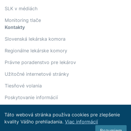
SLK v médiách
Monitoring tlače
Kontakty
Slovenská lekárska komora
Regionálne lekárske komory
Právne poradenstvo pre lekárov
Užitočné internetové stránky
Tiesňové volania
Poskytovanie informácií
Táto webová stránka používa cookies pre zlepšenie
kvality Vášho prehliadania.
Viac informácií
Copyright © 2022 Slovenská
lekárska komora
Rozumiem