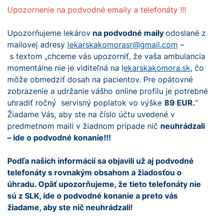
Upozornenie na podvodné emaily a telefonáty !!!
Upozorňujeme lekárov
na podvodné maily
odoslané z
mailovej adresy
lekarskakomorasr@gmail.com
–
s textom „chceme vás upozorniť, že vaša ambulancia
momentálne nie je viditeľná na l
ekarskakomora.sk
, čo
môže obmedziť dosah na pacientov. Pre opätovné
zobrazenie a udržanie vášho online profilu je potrebné
uhradiť ročný servisný poplatok vo výške
89 EUR.
“
Žiadame Vás, aby ste na číslo účtu uvedené v
predmetnom maili v žiadnom prípade nič
neuhrádzali
– ide o podvodné konanie!!!
Podľa našich informácií sa objavili už aj podvodné
telefonáty s rovnakým obsahom a žiadosťou o
úhradu. Opäť upozorňujeme, že tieto telefonáty nie
sú z SLK, ide o podvodné konanie a preto vás
žiadame, aby ste nič neuhrádzali!