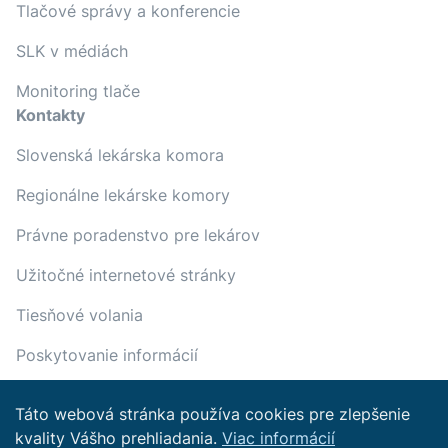
Tlačové správy a konferencie
SLK v médiách
Monitoring tlače
Kontakty
Slovenská lekárska komora
Regionálne lekárske komory
Právne poradenstvo pre lekárov
Užitočné internetové stránky
Tiesňové volania
Poskytovanie informácií
Táto webová stránka používa cookies pre zlepšenie
kvality Vášho prehliadania.
Viac informácií
Copyright © 2022 Slovenská