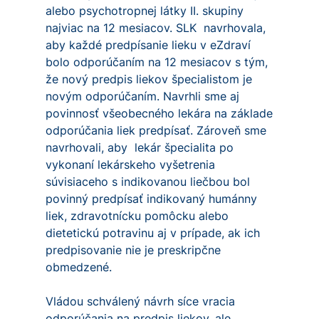
alebo psychotropnej látky II. skupiny
najviac na 12 mesiacov. SLK navrhovala,
aby každé predpísanie lieku v eZdraví
bolo odporúčaním na 12 mesiacov s tým,
že nový predpis liekov špecialistom je
novým odporúčaním. Navrhli sme aj
povinnosť všeobecného lekára na základe
odporúčania liek predpísať. Zároveň sme
navrhovali, aby lekár špecialita po
vykonaní lekárskeho vyšetrenia
súvisiaceho s indikovanou liečbou bol
povinný predpísať indikovaný humánny
liek, zdravotnícku pomôcku alebo
dietetickú potravinu aj v prípade, ak ich
predpisovanie nie je preskripčne
obmedzené.
Vládou schválený návrh síce vracia
odporúčania na predpis liekov, ale