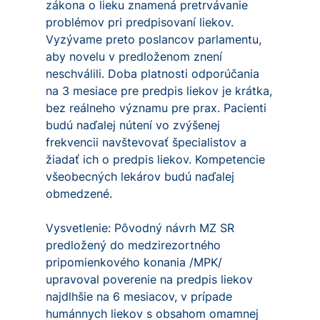
zákona o lieku znamená pretrvávanie
problémov pri predpisovaní liekov.
Vyzývame preto poslancov parlamentu,
aby novelu v predloženom znení
neschválili. Doba platnosti odporúčania
na 3 mesiace pre predpis liekov je krátka,
bez reálneho významu pre prax. Pacienti
budú naďalej nútení vo zvýšenej
frekvencii navštevovať špecialistov a
žiadať ich o predpis liekov. Kompetencie
všeobecných lekárov budú naďalej
obmedzené.
Vysvetlenie: Pôvodný návrh MZ SR
predložený do medzirezortného
pripomienkového konania /MPK/
upravoval poverenie na predpis liekov
najdlhšie na 6 mesiacov, v prípade
humánnych liekov s obsahom omamnej