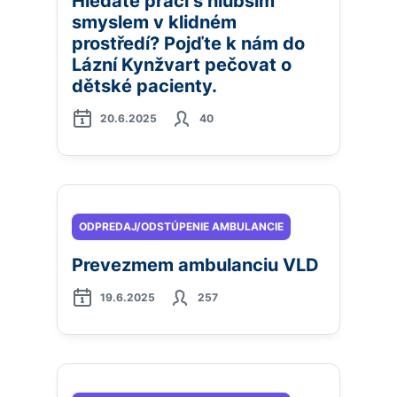
Hledáte práci s hlubším
smyslem v klidném
prostředí? Pojďte k nám do
Lázní Kynžvart pečovat o
dětské pacienty.
20.6.2025
40
ODPREDAJ/ODSTÚPENIE AMBULANCIE
Prevezmem ambulanciu VLD
19.6.2025
257