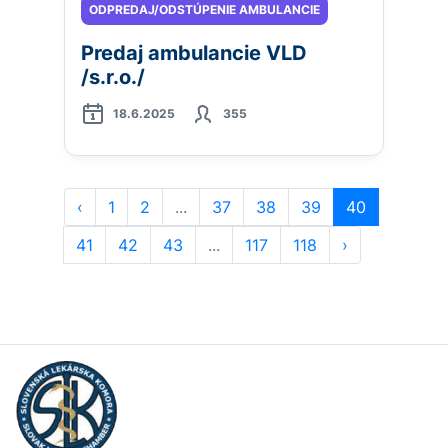
ODPREDAJ/ODSTÚPENIE AMBULANCIE
Predaj ambulancie VLD
/s.r.o./
18.6.2025
355
‹
1
2
...
37
38
39
40
41
42
43
...
117
118
›