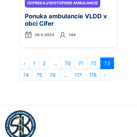
ODPREDAJ/ODSTÚPENIE AMBULANCIE
Ponuka ambulancie VLDD v
obci Cífer
30.5.2024
144
‹
1
2
...
70
71
72
73
74
75
76
...
117
118
›