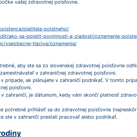
bočke vašej zdravotnej poisťovne.
oistenca/platitela-poistneho/
dit/ako-sa-poistit-povinnosti-a-ziadosti/oznamenie-poist
nec/vseobecne-tlaciva/oznamenia/
rebné, aby ste sa zo slovenskej zdravotnej poisťovne odhlá
 zamestnávateľ v zahraničnej zdravotnej poisťovni.
 v prípade, ak plánujete v zahraničí podnikať. V tomto prí
nej poisťovni.
 v zahraničí, je dátumom, kedy vám skončí platnosť zdravo
e potrebné prihlásiť sa do zdravotnej poisťovne (najneskôr 
e ste v zahraničí prestali pracovať alebo podnikať.
rodiny