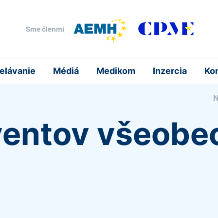
Sme členmi
elávanie
Médiá
Medikom
Inzercia
Ko
N
ventov všeob