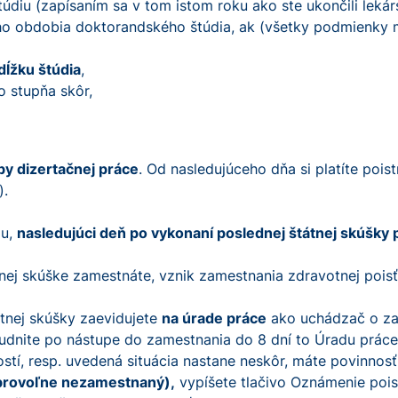
iu (zapísaním sa v tom istom roku ako ste ukončili lekárs
ho obdobia doktorandského štúdia, ak (všetky podmienky m
dĺžku štúdia
,
o stupňa skôr,
y dizertačnej práce
. Od nasledujúceho dňa si platíte pois
).
iu,
nasledujúci deň po vykonaní poslednej štátnej skúšky 
tnej skúške zamestnáte, vznik zamestnania zdravotnej poi
átnej skúšky zaevidujete
na úrade práce
ako uchádzač o zam
udnite po nástupe do zamestnania do 8 dní to Úradu práce 
tí, resp. uvedená situácia nastane neskôr, máte povinnosť 
obrovoľne nezamestnaný),
vypíšete tlačivo Oznámenie poist