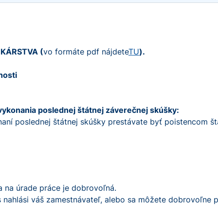
KÁRSTVA (
vo formáte pdf nájdete
TU
).
nosti
vykonania poslednej štátnej záverečnej skúšky:
aní poslednej štátnej skúšky prestávate byť poistencom štá
a na úrade práce je dobrovoľná.
s nahlási váš zamestnávateľ, alebo sa môžete dobrovoľne p