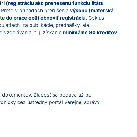
ári (registráciu ako prenesenú funkciu štátu
e. Preto v prípadoch prerušenia
výkonu (materská
ate do práce opäť obnoviť registráciu
. Cyklus
jatiach, za publikácie, prednášky, ale
vzdelávania, t. j. získanie
minimálne 90 kreditov
niu dokumentov. Žiadosť sa podáva až po
onicky cez ústredný portál verejnej správy.