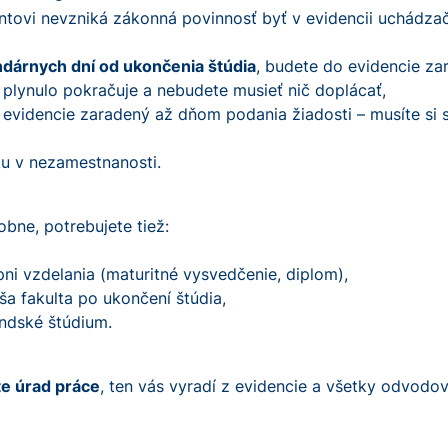
ntovi nevzniká zákonná povinnosť byť v evidencii uchádzač
ndárnych dní od ukončenia štúdia
, budete do evidencie za
k plynulo pokračuje a nebudete musieť nič doplácať,
 evidencie zaradený až dňom podania žiadosti – musíte si s
ku v nezamestnanosti.
bne, potrebujete tiež:
i vzdelania (maturitné vysvedčenie, diplom),
a fakulta po ukončení štúdia,
andské štúdium.
te úrad práce
, ten vás vyradí z evidencie a všetky odvodo