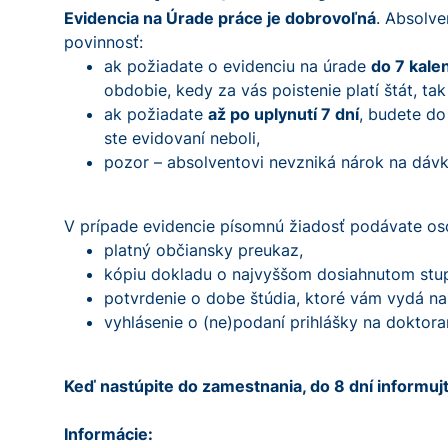
Evidencia na Úrade práce je dobrovoľná
. Absolve
povinnosť:
ak požiadate o evidenciu na úrade
do 7 kale
obdobie, kedy za vás poistenie platí štát, ta
ak požiadate
až po uplynutí 7 dní
, budete do
ste evidovaní neboli,
pozor – absolventovi nevzniká nárok na dáv
V prípade evidencie písomnú žiadosť podávate oso
platný občiansky preukaz,
kópiu dokladu o najvyššom dosiahnutom stupn
potvrdenie o dobe štúdia, ktoré vám vydá naš
vyhlásenie o (ne)podaní prihlášky na doktor
Keď nastúpite do zamestnania, do 8 dní informuj
Informácie: