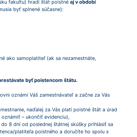
ku fakultu) hradí štát poistné
aj v období
usia byť splnené súčasne):
tné ako samoplatiteľ (ak sa nezamestnáte,
prestávate byť poistencom štátu.
sťovni oznámi Váš zamestnávateľ a začne za Vás
estnanie, naďalej za Vás platí poistné štát a úrad
oznámiť – ukončiť evidenciu),
do 8 dní od poslednej štátnej skúšky prihlásiť sa
enca/platiteľa poistného a doručíte ho spolu s