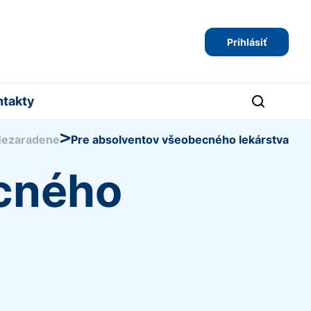
Prihlásiť
ntakty
>
ezaradene
Pre absolventov všeobecného lekárstva
ecného