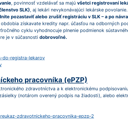
vanie
, povinnosť vzdelávať sa majú
všetci registrovaní lek
členstvo SLK)
, aj lekári nevykonávajúci lekárske povolani
ite pozastaviť alebo zrušiť registráciu v SLK – a po návr
obdobia získavate kredity napr. účasťou na odborných podu
äťročného cyklu vyhodnocuje plnenie podmienok sústavného 
re je v súčasnosti
dobrovoľné.
s-do-registra-lekarov
y
níckeho pracovníka (ePZP)
elektronického zdravotníctva a k elektronickému podpisova
zásielky (notárom overený podpis na žiadosti), alebo elektr
-preukaz-zdravotnickeho-pracovnika-epzp-2