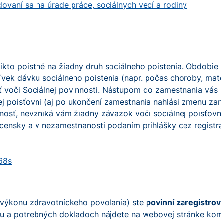
vaní sa na úrade práce, sociálnych vecí a rodiny
ikto poistné na žiadny druh sociálneho poistenia. Obdobie
vek dávku sociálneho poistenia (napr. počas choroby, mate
 voči Sociálnej povinnosti. Nástupom do zamestnania vás 
nej poisťovni (aj po ukončení zamestnania nahlási zmenu za
nosť, nevzniká vám žiadny záväzok voči sociálnej poisťov
nsky a v nezamestnanosti podaním prihlášky cez registrač
68s
 výkonu zdravotníckeho povolania) ste
povinní zaregistrov
atku a potrebných dokladoch nájdete na webovej stránke ko