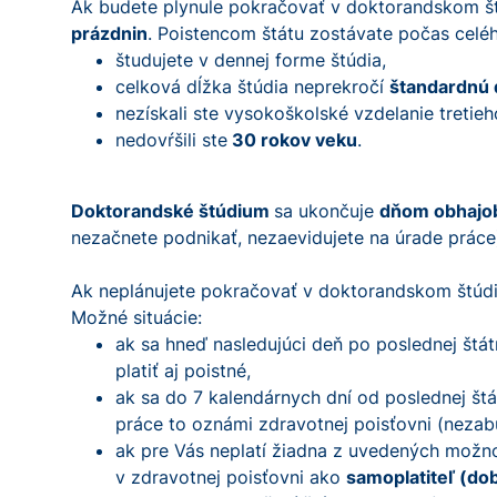
Ak budete plynule pokračovať v doktorandskom štúd
prázdnin
. Poistencom štátu zostávate počas celé
študujete v dennej forme štúdia,
celková dĺžka štúdia neprekročí
štandardnú 
nezískali ste vysokoškolské vzdelanie tretieh
nedovŕšili ste
30 rokov veku
.
Doktorandské štúdium
sa ukončuje
dňom obhajob
nezačnete podnikať, nezaevidujete na úrade práce
Ak neplánujete pokračovať v doktorandskom štúd
Možné situácie:
ak sa hneď nasledujúci deň po poslednej štá
platiť aj poistné,
ak sa do 7 kalendárnych dní od poslednej št
práce to oznámi zdravotnej poisťovni (nezab
ak pre Vás neplatí žiadna z uvedených možnos
v zdravotnej poisťovni ako
samoplatiteľ (d