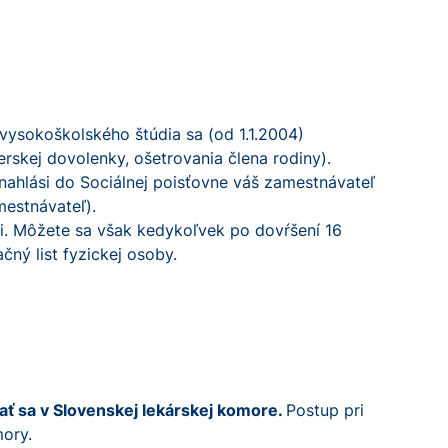
 vysokoškolského štúdia sa (od 1.1.2004)
rskej dovolenky, ošetrovania člena rodiny).
nahlási do Sociálnej poisťovne váš zamestnávateľ
mestnávateľ).
ni. Môžete sa však kedykoľvek po dovŕšení 16
ný list fyzickej osoby.
ať sa v Slovenskej lekárskej komore.
Postup pri
mory.