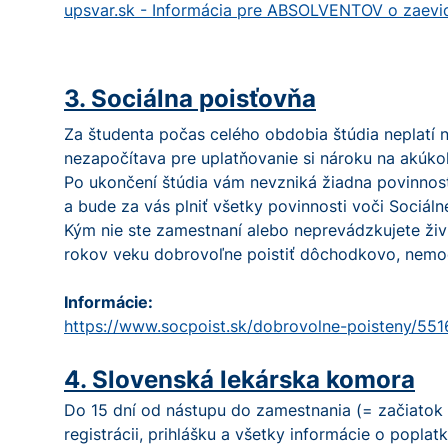
upsvar.sk - Informácia pre ABSOLVENTOV o zaevido
3. Sociálna poisťovňa
Za študenta počas celého obdobia štúdia neplatí n
nezapočítava pre uplatňovanie si nároku na akúkoľ
Po ukončení štúdia vám nevzniká žiadna povinnosť
a bude za vás plniť všetky povinnosti voči Sociál
Kým nie ste zamestnaní alebo neprevádzkujete živ
rokov veku dobrovoľne poistiť dôchodkovo, nemoce
Informácie:
https://www.socpoist.sk/dobrovolne-poisteny/551
4. Slovenská lekárska komora
Do 15 dní od nástupu do zamestnania (= začiatok
registrácii, prihlášku a všetky informácie o popl