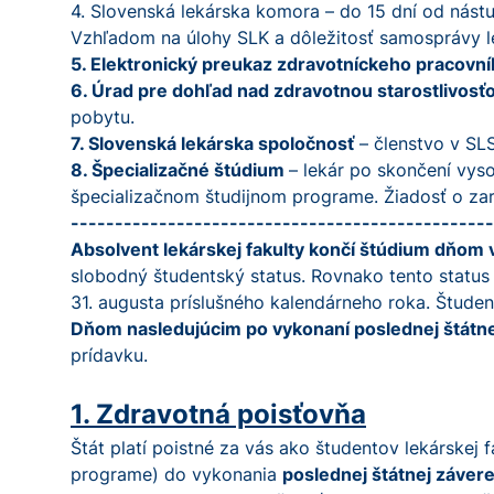
4. Slovenská lekárska komora – do 15 dní od nástu
Vzhľadom na úlohy SLK a dôležitosť samosprávy 
5. Elektronický preukaz zdravotníckeho pracovní
6. Úrad pre dohľad nad zdravotnou starostlivosť
pobytu.
7. Slovenská lekárska spoločnosť
– členstvo v SL
8. Špecializačné štúdium
– lekár po skončení vys
špecializačnom študijnom programe. Žiadosť o zara
------------------------------------------------
Absolvent lekárskej fakulty končí štúdium dňom 
slobodný študentský status. Rovnako tento status
31. augusta príslušného kalendárneho roka. Štude
Dňom nasledujúcim po vykonaní poslednej štátn
prídavku.
1. Zdravotná poisťovňa
Štát platí poistné za vás ako študentov lekárskej 
programe) do vykonania
poslednej štátnej záver