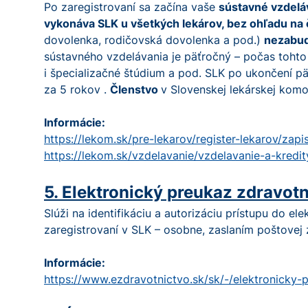
Po zaregistrovaní sa začína vaše
sústavné vzdelá
vykonáva SLK u všetkých lekárov, bez ohľadu na 
dovolenka, rodičovská dovolenka a pod.)
nezabudn
sústavného vzdelávania je päťročný – počas tohto 
i špecializačné štúdium a pod. SLK po ukončení p
za 5 rokov .
Členstvo
v Slovenskej lekárskej komo
Informácie:
https://lekom.sk/pre-lekarov/register-lekarov/zapi
https://lekom.sk/vzdelavanie/vzdelavanie-a-kredit
5. Elektronický preukaz zdravot
Slúži na identifikáciu a autorizáciu prístupu do 
zaregistrovaní v SLK – osobne, zaslaním poštovej 
Informácie:
https://www.ezdravotnictvo.sk/sk/-/elektronicky