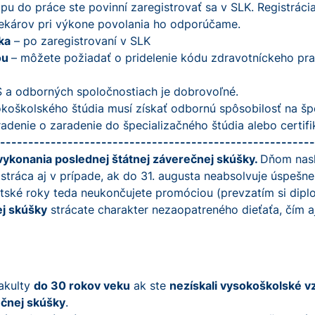
pu do práce ste povinní zaregistrovať sa v SLK. Registrácia
lekárov pri výkone povolania ho odporúčame.
ka
– po zaregistrovaní v SLK
ou
– môžete požiadať o pridelenie kódu zdravotníckeho p
S a odborných spoločnostiach je dobrovoľné.
okoškolského štúdia musí získať odbornú spôsobilosť na šp
denie o zaradenie do špecializačného štúdia alebo certifi
--------------------------------------------------------
vykonania poslednej štátnej záverečnej skúšky.
Dňom nasl
 stráca aj v prípade, ak do 31. augusta neabsolvuje úspešn
ntské roky teda neukončujete promóciou (prevzatím si dipl
ej skúšky
strácate charakter nezaopatreného dieťaťa, čím aj
fakulty
do 30 rokov veku
ak ste
nezískali vysokoškolské v
ečnej skúšky
.