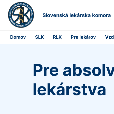
Slovenská lekárska komora
Domov
SLK
RLK
Pre lekárov
Vzd
Pre absol
lekárstva