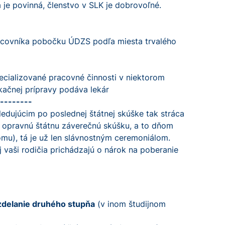
 je povinná, členstvo v SLK je dobrovoľné.
racovníka pobočku ÚDZS podľa miesta trvalého
ecializované pracovné činnosti v niektorom
kačnej prípravy podáva lekár
--------
edujúcim po poslednej štátnej skúške tak stráca
e opravnú štátnu záverečnú skúšku, a to dňom
omu), tá je už len slávnostným ceremoniálom.
 vaši rodičia prichádzajú o nárok na poberanie
zdelanie druhého stupňa
(v inom študijnom