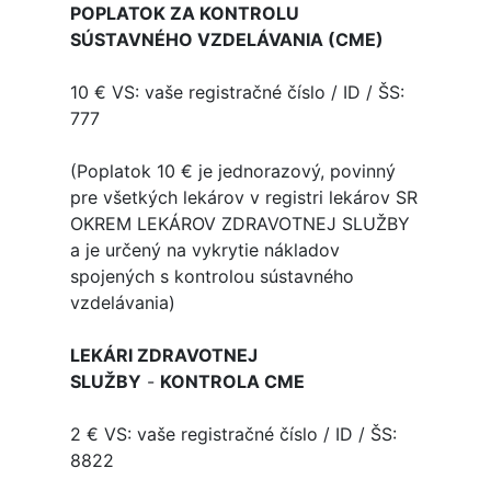
POPLATOK ZA KONTROLU
SÚSTAVNÉHO VZDELÁVANIA (CME)
10 € VS: vaše registračné číslo / ID / ŠS:
777
(Poplatok 10 € je jednorazový, povinný
pre všetkých lekárov v registri lekárov SR
OKREM LEKÁROV ZDRAVOTNEJ SLUŽBY
a je určený na vykrytie nákladov
spojených s kontrolou sústavného
vzdelávania)
LEKÁRI ZDRAVOTNEJ
SLUŽBY
-
KONTROLA CME
2 € VS: vaše registračné číslo / ID / ŠS:
8822