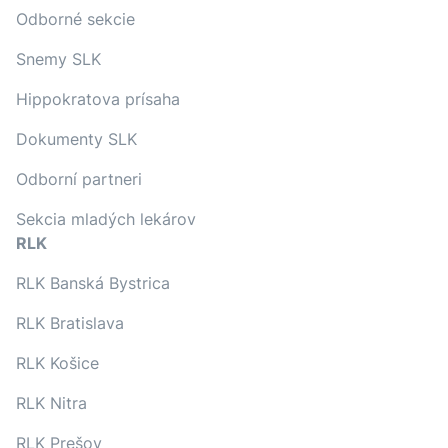
Odborné sekcie
Snemy SLK
Hippokratova prísaha
Dokumenty SLK
Odborní partneri
Sekcia mladých lekárov
RLK
RLK Banská Bystrica
RLK Bratislava
RLK Košice
RLK Nitra
RLK Prešov