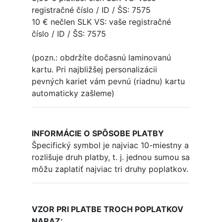
registračné číslo / ID / ŠS: 7575
10 € nečlen SLK VS: vaše registračné
číslo / ID / ŠS: 7575
(pozn.: obdržíte dočasnú laminovanú
kartu. Pri najbližšej personalizácii
pevných kariet vám pevnú (riadnu) kartu
automaticky zašleme)
INFORMÁCIE O SPÔSOBE PLATBY
Špecifický symbol je najviac 10-miestny a
rozlišuje druh platby, t. j. jednou sumou sa
môžu zaplatiť najviac tri druhy poplatkov.
VZOR PRI PLATBE TROCH POPLATKOV
NARAZ: