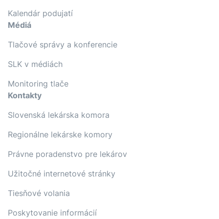
Kalendár podujatí
Médiá
Tlačové správy a konferencie
SLK v médiách
Monitoring tlače
Kontakty
Slovenská lekárska komora
Regionálne lekárske komory
Právne poradenstvo pre lekárov
Užitočné internetové stránky
Tiesňové volania
Poskytovanie informácií