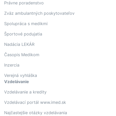
Právne poradenstvo
Zväz ambulantných poskytovateľov
Spolupráca s medikmi
Športové podujatia
Nadácia LEKÁR
Časopis Medikom
Inzercia
Verejná vyhláška
Vzdelávanie
Vzdelávanie a kredity
Vzdelávací portál www.imed.sk
Najčastejšie otázky vzdelávania