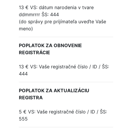
13 € VS: dátum narodenia v tvare
ddmmrrrr ŠS: 444
(do správy pre prijímateľa uveďte Vaše
meno)
POPLATOK ZA OBNOVENIE
REGISTRÁCIE
13 € VS: Vaše registračné číslo / ID / ŠS:
444
POPLATOK ZA AKTUALIZÁCIU
REGISTRA
5 € VS: Vaše registračné číslo / ID / ŠS:
555