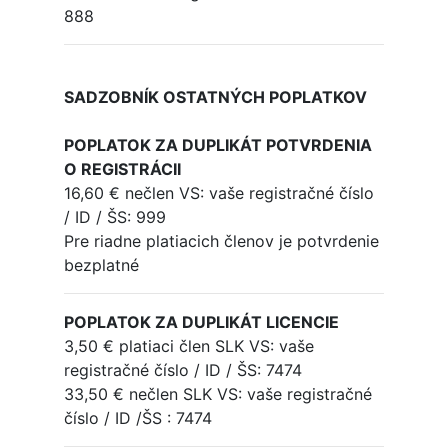
888
SADZOBNÍK OSTATNÝCH POPLATKOV
POPLATOK ZA DUPLIKÁT POTVRDENIA
O REGISTRÁCII
16,60 € nečlen VS: vaše registračné číslo
/ ID / ŠS: 999
Pre riadne platiacich členov je potvrdenie
bezplatné
POPLATOK ZA DUPLIKÁT LICENCIE
3,50 € platiaci člen SLK VS: vaše
registračné číslo / ID / ŠS: 7474
33,50 € nečlen SLK VS: vaše registračné
číslo / ID /ŠS : 7474