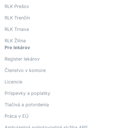
RLK Prešov
RLK Trenčín
RLK Trnava
RLK Žilina
Pre lekárov
Register lekárov
Členstvo v komore
Licencie
Príspevky a poplatky
Tlačivá a potvrdenia
Práca v EÚ
Ambulantná pohotovostná služba APS