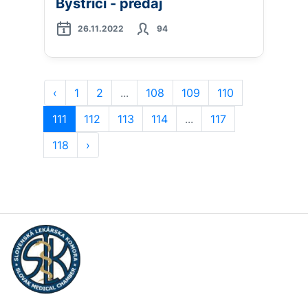
Bystrici - predaj
26.11.2022
94
‹
1
2
...
108
109
110
111
112
113
114
...
117
118
›