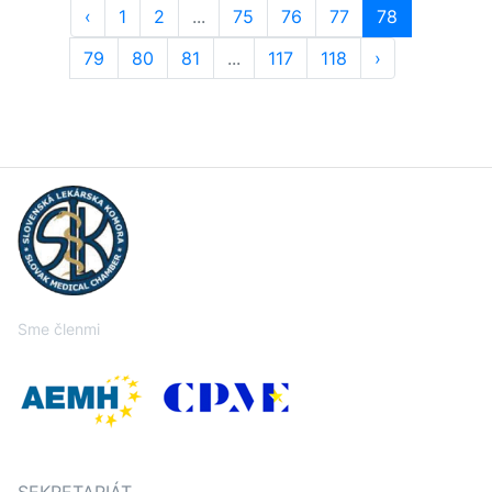
‹
1
2
...
75
76
77
78
79
80
81
...
117
118
›
Sme členmi