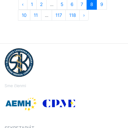
‹
1
2
...
5
6
7
8
9
10
11
...
117
118
›
Sme členmi