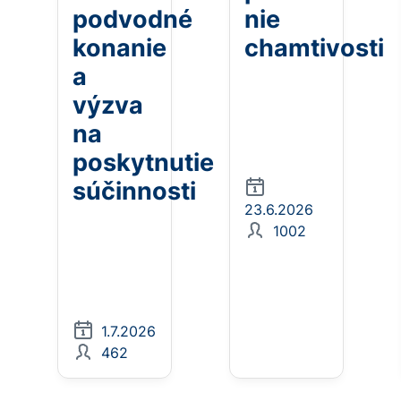
podvodné
nie
konanie
chamtivosti
a
výzva
na
poskytnutie
súčinnosti
23.6.2026
1002
1.7.2026
462