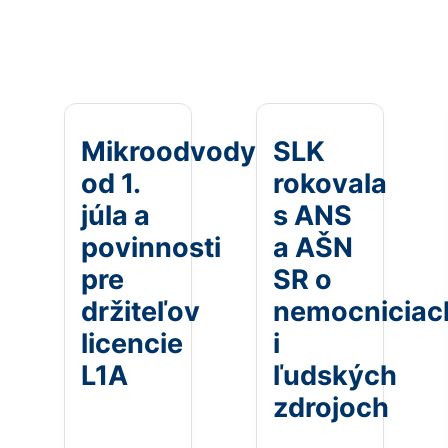
Mikroodvody
SLK
od 1.
rokovala
júla a
s ANS
povinnosti
a AŠN
pre
SR o
držiteľov
nemocniciac
licencie
i
L1A
ľudských
zdrojoch