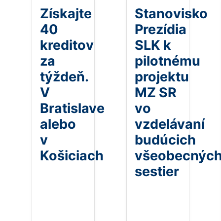
Získajte
Stanovisko
40
Prezídia
kreditov
SLK k
za
pilotnému
týždeň.
projektu
V
MZ SR
Bratislave
vo
alebo
vzdelávaní
v
budúcich
Košiciach
všeobecnýc
sestier