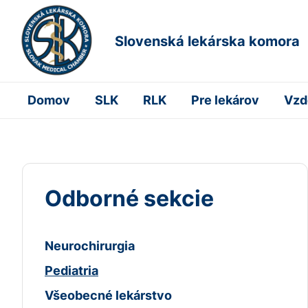
Slovenská lekárska komora
Domov
SLK
RLK
Pre lekárov
Vzd
Odborné sekcie
Neurochirurgia
Pediatria
Všeobecné lekárstvo