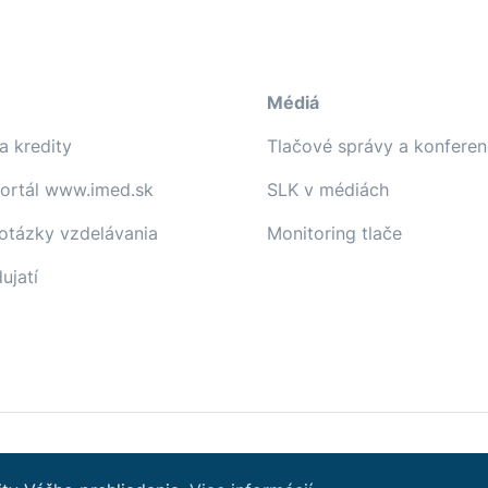
Médiá
a kredity
Tlačové správy a konferen
portál www.imed.sk
SLK v médiách
 otázky vzdelávania
Monitoring tlače
ujatí
Sledujte nás na Facebooku