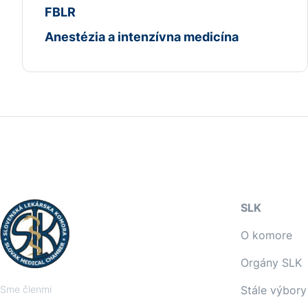
FBLR
Anestézia a intenzívna medicína
SLK
O komore
Orgány SLK
Sme členmi
Stále výbory