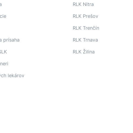
a
RLK Nitra
cie
RLK Prešov
RLK Trenčín
a prísaha
RLK Trnava
SLK
RLK Žilina
neri
ých lekárov