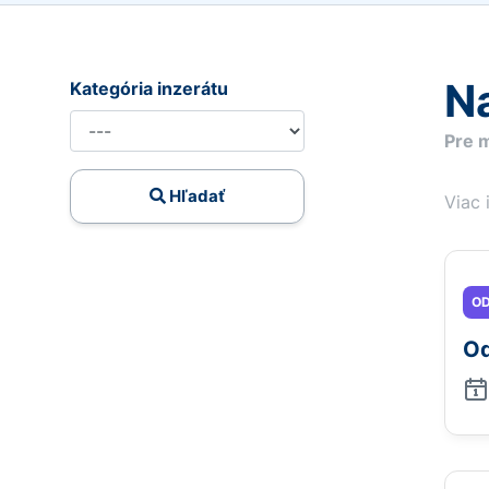
Na
Kategória inzerátu
Pre m
Hľadať
Viac 
OD
Od