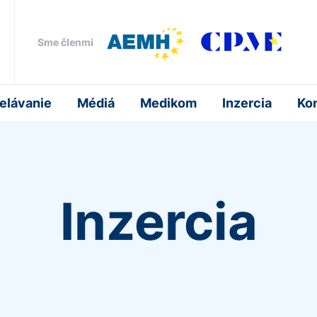
Sme členmi
elávanie
Médiá
Medikom
Inzercia
Ko
Inzercia