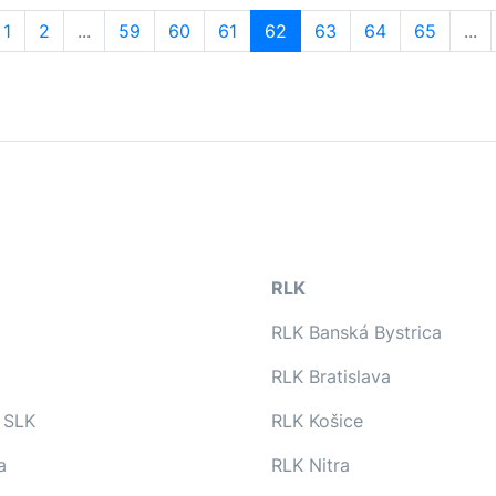
1
2
...
59
60
61
62
63
64
65
...
RLK
RLK Banská Bystrica
RLK Bratislava
 SLK
RLK Košice
a
RLK Nitra