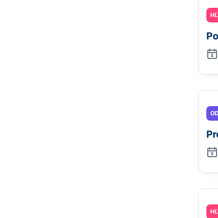
H
Po
OD
Pr
H