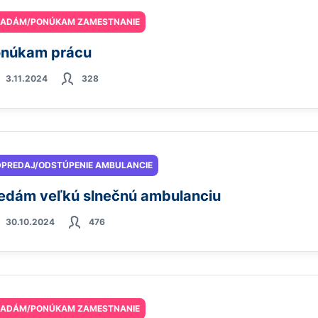
ĽADÁM/PONÚKAM ZAMESTNANIE
núkam prácu
3.11.2024
328
PREDAJ/ODSTÚPENIE AMBULANCIE
edám veľkú slnečnú ambulanciu
30.10.2024
476
ĽADÁM/PONÚKAM ZAMESTNANIE