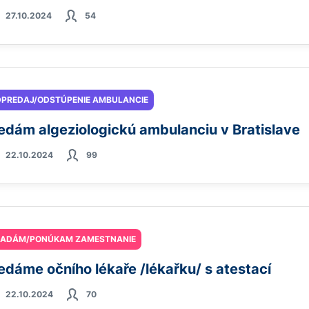
27.10.2024
54
PREDAJ/ODSTÚPENIE AMBULANCIE
edám algeziologickú ambulanciu v Bratislave
22.10.2024
99
ĽADÁM/PONÚKAM ZAMESTNANIE
edáme očního lékaře /lékařku/ s atestací
22.10.2024
70