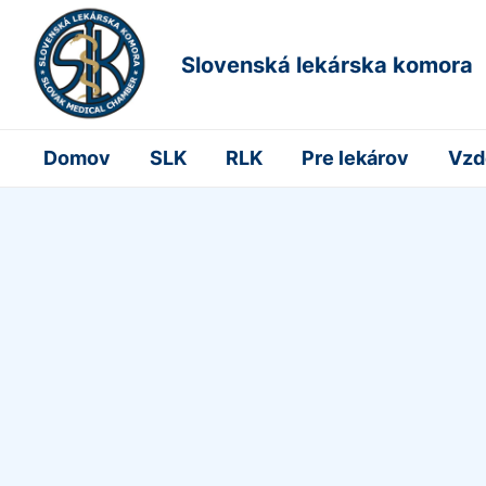
Slovenská lekárska komora
Domov
SLK
RLK
Pre lekárov
Vzd