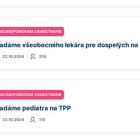
ĽADÁM/PONÚKAM ZAMESTNANIE
adáme všeobecného lekára pre dospelých na
22.10.2024
255
ĽADÁM/PONÚKAM ZAMESTNANIE
adáme pediatra na TPP
22.10.2024
115