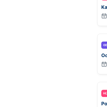
Ka
OD
Od
H
Po