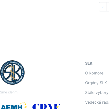
‹
SLK
O komore
Orgány SLK
Sme členmi
Stále výbory
Vedecká rad