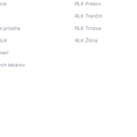
cie
RLK Prešov
RLK Trenčín
a prísaha
RLK Trnava
SLK
RLK Žilina
neri
ých lekárov