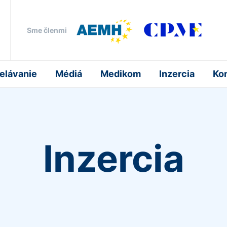
Sme členmi
elávanie
Médiá
Medikom
Inzercia
Ko
Inzercia