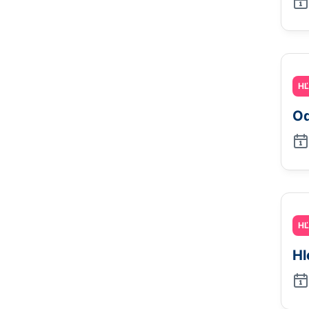
H
Od
H
Hl