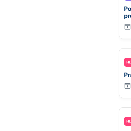
Po
pr
H
Pr
H