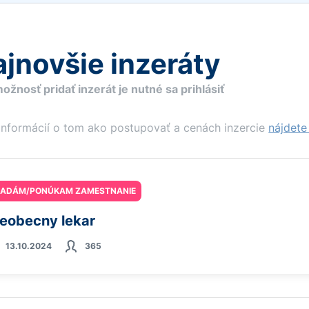
jnovšie inzeráty
ožnosť pridať inzerát je nutné sa prihlásiť
informácií o tom ako postupovať a cenách inzercie
nájdete 
ĽADÁM/PONÚKAM ZAMESTNANIE
eobecny lekar
13.10.2024
365