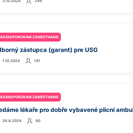
3.10.2024
249
ĽADÁM/PONÚKAM ZAMESTNANIE
borný zástupca (garant) pre USG
1.10.2024
141
ĽADÁM/PONÚKAM ZAMESTNANIE
edáme lékaře pro dobře vybavené plicní ambu
26.9.2024
60