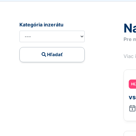
Na
Kategória inzerátu
Pre m
Hľadať
Viac 
H
vs