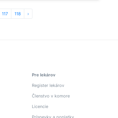
117
118
›
Pre lekárov
Register lekárov
Členstvo v komore
Licencie
Príspevky a poplatky