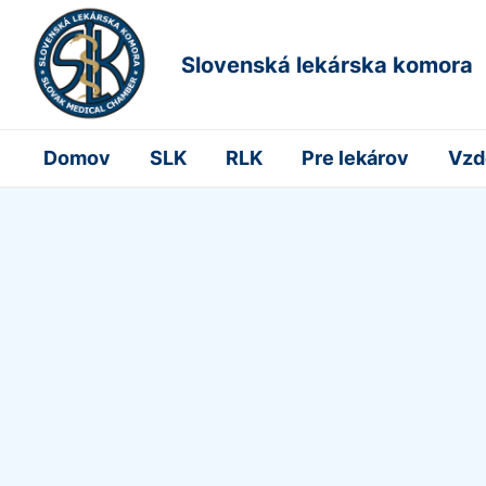
Slovenská lekárska komora
Domov
SLK
RLK
Pre lekárov
Vzd