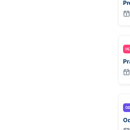
Pr
H
Pr
OD
Od