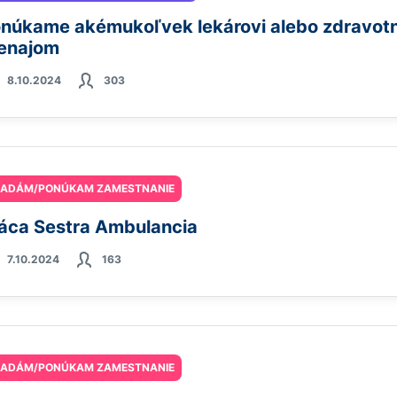
núkame akémukoľvek lekárovi alebo zdravotn
enajom
8.10.2024
303
ĽADÁM/PONÚKAM ZAMESTNANIE
áca Sestra Ambulancia
7.10.2024
163
ĽADÁM/PONÚKAM ZAMESTNANIE