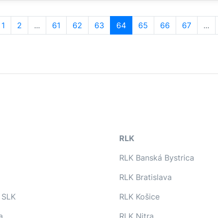
1
2
...
61
62
63
64
65
66
67
...
RLK
RLK Banská Bystrica
RLK Bratislava
 SLK
RLK Košice
a
RLK Nitra