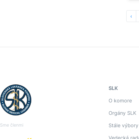
‹
SLK
O komore
Orgány SLK
Sme členmi
Stále výbory
Vedecká rad