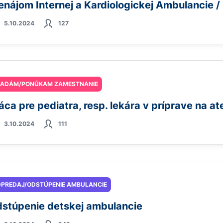
enájom Internej a Kardiologickej Ambulancie 
5.10.2024
127
ĽADÁM/PONÚKAM ZAMESTNANIE
áca pre pediatra, resp. lekára v príprave na at
3.10.2024
111
PREDAJ/ODSTÚPENIE AMBULANCIE
stúpenie detskej ambulancie