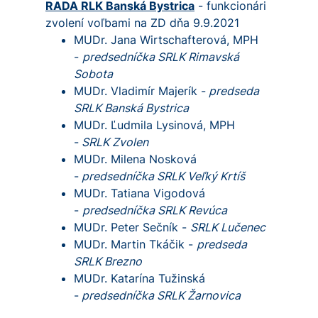
RADA RLK Banská Bystrica
- funkcionári
zvolení voľbami na ZD dňa 9.9.2021
MUDr. Jana Wirtschafterová, MPH
-
predsedníčka SRLK Rimavská
Sobota
MUDr. Vladimír Majerík -
predseda
SRLK Banská Bystrica
MUDr. Ľudmila Lysinová, MPH
-
SRLK Zvolen
MUDr. Milena Nosková
-
predsedníčka SRLK Veľký Krtíš
MUDr. Tatiana Vigodová
-
predsedníčka SRLK Revúca
MUDr. Peter Sečník -
SRLK Lučenec
MUDr. Martin Tkáčik -
predseda
SRLK Brezno
MUDr. Katarína Tužinská
-
predsedníčka SRLK Žarnovica