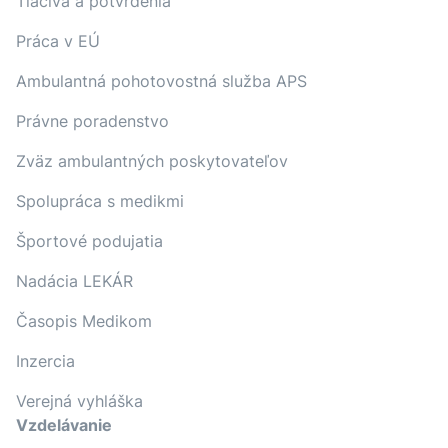
Tlačivá a potvrdenia
Práca v EÚ
Ambulantná pohotovostná služba APS
Právne poradenstvo
Zväz ambulantných poskytovateľov
Spolupráca s medikmi
Športové podujatia
Nadácia LEKÁR
Časopis Medikom
Inzercia
Verejná vyhláška
Vzdelávanie