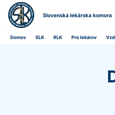
Slovenská lekárska komora
Domov
SLK
RLK
Pre lekárov
Vzd