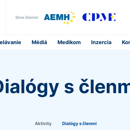
Sme členmi
elávanie
Médiá
Medikom
Inzercia
Ko
Dialógy s členm
Aktivity
Dialógy s členmi