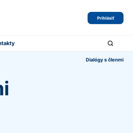
Prihlásiť
ntakty
Dialógy s členmi
i