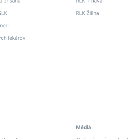
a prísaha
RLK Trnava
SLK
RLK Žilina
neri
ých lekárov
Médiá