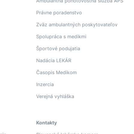
Ambulantná pohotovostná služba APS
Právne poradenstvo
Zväz ambulantných poskytovateľov
Spolupráca s medikmi
Športové podujatia
Nadácia LEKÁR
Časopis Medikom
Inzercia
Verejná vyhláška
Kontakty