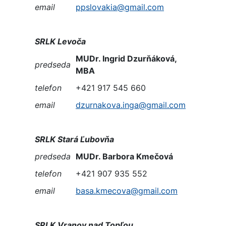
email
ppslovakia@gmail.com
SRLK Levoča
MUDr. Ingrid Dzurňáková,
predseda
MBA
telefon
+421 917 545 660
email
dzurnakova.inga@gmail.com
SRLK Stará Ľubovňa
predseda
MUDr. Barbora Kmečová
telefon
+421 907 935 552
email
basa.kmecova@gmail.com
SRLK Vranov nad Topľou