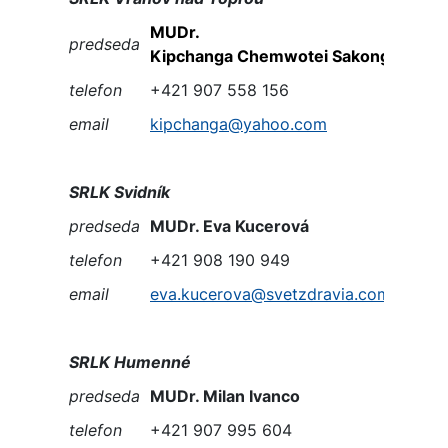
MUDr.
predseda
Kipchanga Chemwotei Sakong
telefon
+421 907 558 156
email
kipchanga@yahoo.com
SRLK Svidník
predseda
MUDr. Eva Kucerová
telefon
+421 908 190 949
email
eva.kucerova@svetzdravia.com
SRLK Humenné
predseda
MUDr. Milan Ivanco
telefon
+421 907 995 604