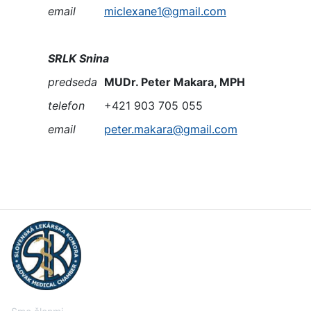
email
miclexane1@gmail.com
SRLK Snina
predseda
MUDr. Peter Makara, MPH
telefon
+421 903 705 055
email
peter.makara@gmail.com