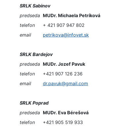
SRLK Sabinov
predseda
MUDr. Michaela Petríková
telefon
+ 421 907 947 802
email
petrikova@infovet.sk
SRLK Bardejov
predseda
MUDr. Jozef Pavuk
telefon
+421 907 126 236
email
dr.pavuk@gmail.com
SRLK Poprad
predseda
MUDr. Eva Bérešová
telefon
+421 905 519 933