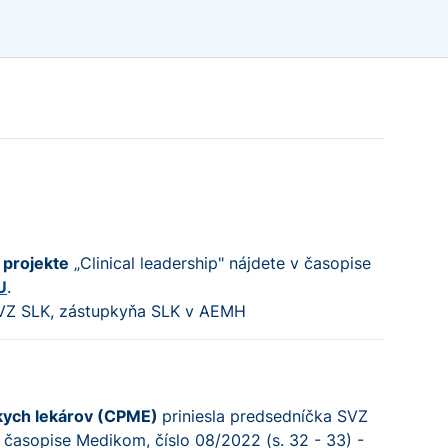
 projekte
„Clinical leadership" nájdete v časopise
U
.
 SVZ SLK, zástupkyňa SLK v AEMH
skych lekárov (CPME)
priniesla predsedníčka SVZ
časopise Medikom, číslo 08/2022 (s. 32 - 33) -