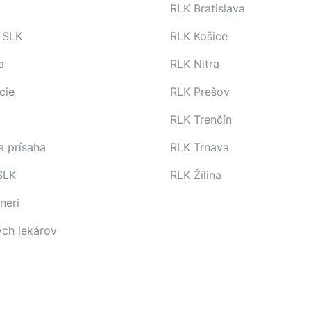
RLK Bratislava
 SLK
RLK Košice
a
RLK Nitra
cie
RLK Prešov
RLK Trenčín
a prísaha
RLK Trnava
SLK
RLK Žilina
neri
ých lekárov