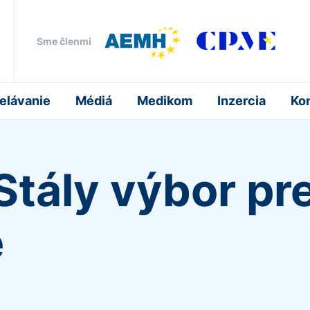
Sme členmi
elávanie
Médiá
Medikom
Inzercia
Ko
 Stály výbor pr
e