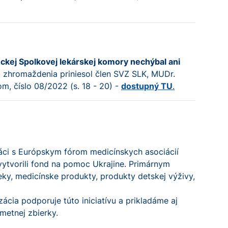
kej Spolkovej lekárskej komory nechýbal ani
o zhromaždenia priniesol člen SVZ SLK, MUDr.
m, číslo 08/2022 (s. 18 - 20) -
dostupný TU
.
áci s Európskym fórom medicínskych asociácií
ytvorili fond na pomoc Ukrajine. Primárnym
eky, medicínske produkty, produkty detskej výživy,
cia podporuje túto iniciatívu a prikladáme aj
dmetnej zbierky.