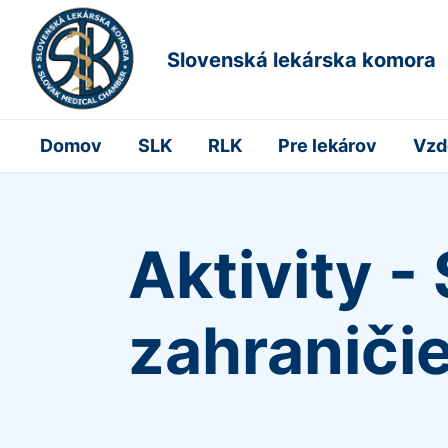
Slovenská lekárska komora
Domov
SLK
RLK
Pre lekárov
Vzd
Aktivity -
zahraniči