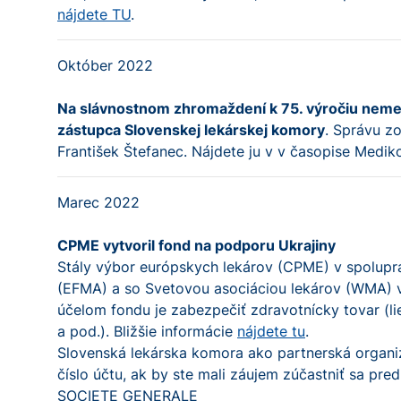
nájdete TU
.
Október 2022
Na slávnostnom zhromaždení k 75. výročiu nemec
zástupca Slovenskej lekárskej komory
. Správu z
František Štefanec. Nájdete ju v v časopise Mediko
Marec 2022
CPME vytvoril fond na podporu Ukrajiny
Stály výbor európskych lekárov (CPME) v spolupr
(EFMA) a so Svetovou asociáciou lekárov (WMA) v
účelom fondu je zabezpečiť zdravotnícky tovar (li
a pod.). Bližšie informácie
nájdete tu
.
Slovenská lekárska komora ako partnerská organizá
číslo účtu, ak by ste mali záujem zúčastniť sa pre
SOCIETE GENERALE