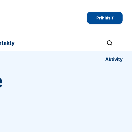
Prihlásiť
ntakty
Aktivity
e