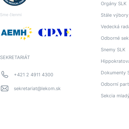
Orgány SLK
Sme členmi
Stále výbory
Vedecká rad
Odborné sek
Snemy SLK
SEKRETARIÁT
Hippokratov
Dokumenty 
+421 2 4911 4300
Odborní part
sekretariat@lekom.sk
Sekcia mlad